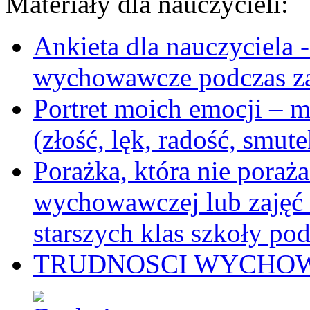
Materiały dla nauczycieli:
Ankieta dla nauczyciela 
wychowawcze podczas za
Portret moich emocji – m
(złość, lęk, radość, smute
Porażka, która nie poraża
wychowawczej lub zajęć
starszych klas szkoły po
TRUDNOSCI WYCHOWAW